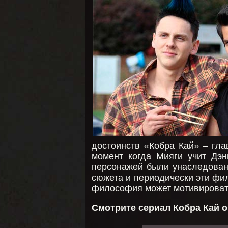
достоинств «Кобра Кай» – гл
момент когда Мияги учит Дэ
персонажей были унаследова
сюжета и периодически эти фил
философия может мотивировать
Смотрите сериал Кобра Кай о