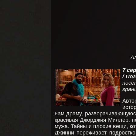
А
7 се
/ По
посе
гран
Авто
исто
нам драму, разворачивающуюс
красивая Джорджия Миллер, п
мужа. Тайны и плохие вещи, к
Джинни переживает подростко