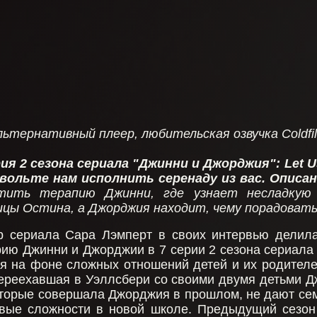
льтернативный плеер, любительская озвучка Coldfi
рия 2 сезона сериала "Джинни и Джорджия": Let Us
звольте нам исполнить серенаду из вас
. Описа
тить терапию Джинни, где узнает несладкую
ицы Остина, а Джорджия находит, чему порадовать
р сериала Сара Лэмперт в своих интервью делила
рию Джинни и Джорджии в 7 серии 2 сезона сериала
я на фоне сложных отношений детей и их родителе
ереехавшая в Уэллсбери со своими двумя детьми Д
оторые совершала Джорджия в прошлом, не дают семь
вые сложности в новой школе. Предыдущий сезон 