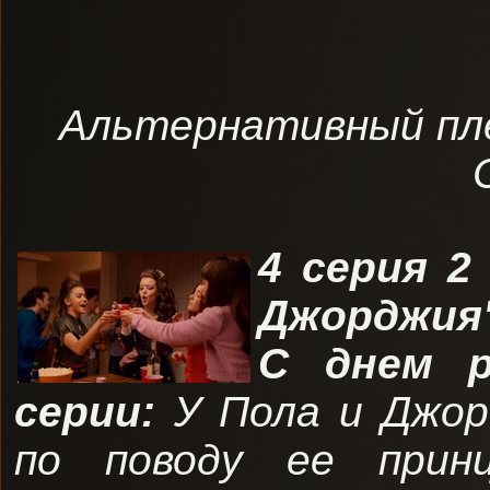
Альтернативный пле
4 серия 2
Джорджия":
С днем р
серии:
У Пола и Джо
по поводу ее принц