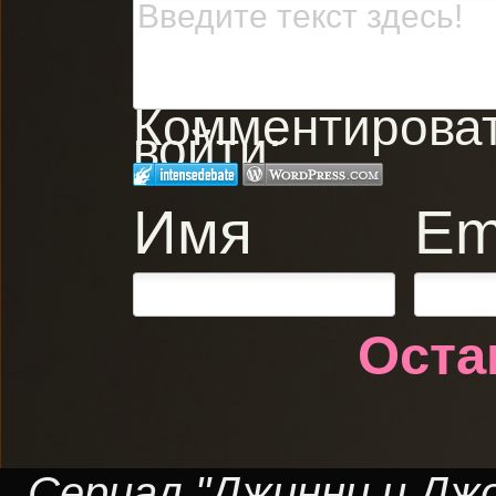
Комментировать
войти:
Имя
Em
Оста
Сериал "Джинни и Джор